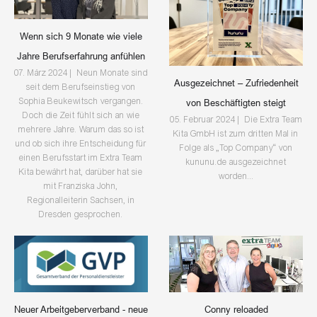
Wenn sich 9 Monate wie viele
Jahre Berufserfahrung anfühlen
07. März 2024 | Neun Monate sind
Ausgezeichnet – Zufriedenheit
seit dem Berufseinstieg von
Sophia Beukewitsch vergangen.
von Beschäftigten steigt
Doch die Zeit fühlt sich an wie
05. Februar 2024 | Die Extra Team
mehrere Jahre. Warum das so ist
Kita GmbH ist zum dritten Mal in
und ob sich ihre Entscheidung für
Folge als „Top Company“ von
einen Berufsstart im Extra Team
kununu.de ausgezeichnet
Kita bewährt hat, darüber hat sie
worden...
mit Franziska John,
Regionalleiterin Sachsen, in
Dresden gesprochen.
Neuer Arbeitgeberverband - neue
Conny reloaded