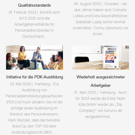
09. August 2023 | Dresden - Vor
Qualitätsstandards
drei Jahren haben sich Cornelia
01. Februar 2024 | Bereits zum
Lübke und Extra-Geschäftsführer
01.12.2023 sind die
Sebastian Lazay schon einmal
Arbeitgeberverbände für
unterhalten. Conny stand kurz vor
Personaldienstleister in
ihrem . . .
Deutschland...
Initiative für die PDK-Ausbildung
Wiederholt ausgezeichneter
22. Mai 2023 | Hamburg - Die
Arbeitgeber
Ausbildung von
21. April 2023 | Hamburg - Auch
Personaldienstleistungskaufleuten
für 2023 wurde die Extra Team
(PDK) ich hoch attraktiv. Sie ist die
Kita GmbH wieder als „Top
einzige duale Ausbildung im
Company“ von kununu.de
Bereich des Personalwesens.
ausgezeichnet . . .
Kein Wunder, dass der beliebte
Beruf zu den TOP 100 aller
Ausbildungsberufe zählt. . . .