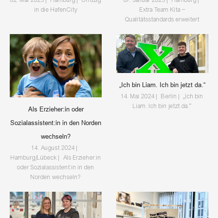
in die HafenCity
Extra Team Kita –
Qualitätsstandards erweitert
„Ich bin Liam. Ich bin jetzt da.“
14. Mai 2024 | Berlin | „Ich bin
Liam. Ich bin jetzt da.“
Als Erzieher:in oder
Sozialassistent:in in den Norden
wechseln?
14. August 2024 |
Hamburg/Lübeck | Als Erzieher:in
oder Sozialassistent:in in den
Norden wechseln?